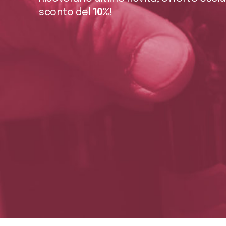
sconto del
10%
!