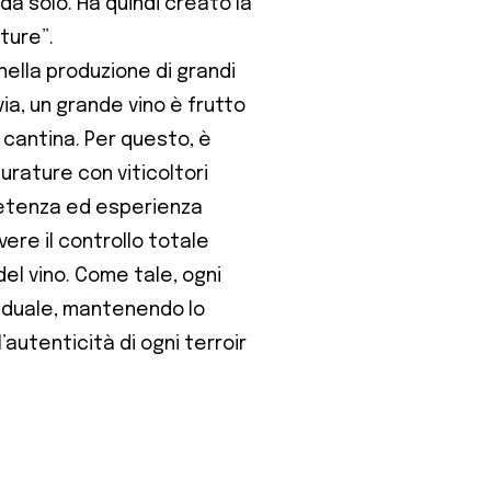
da solo. Ha quindi creato la
ture”.
 nella produzione di grandi
ia, un grande vino è frutto
a cantina. Per questo, è
urature con viticoltori
etenza ed esperienza
ere il controllo totale
del vino. Come tale, ogni
viduale, mantenendo lo
’autenticità di ogni terroir