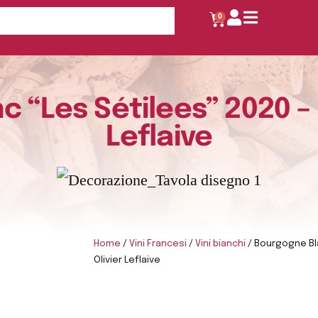
0
 “Les Sétilees” 2020 –
Leflaive
Home
/
Vini Francesi
/
Vini bianchi
/ Bourgogne Bl
Olivier Leflaive