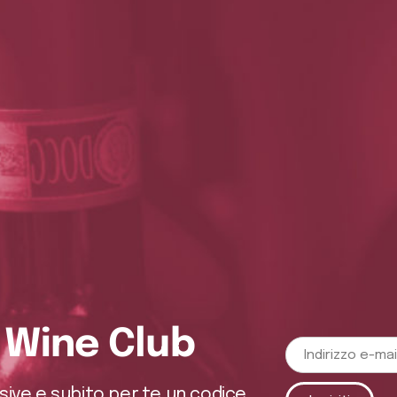
o Wine Club
usive e subito per te un codice