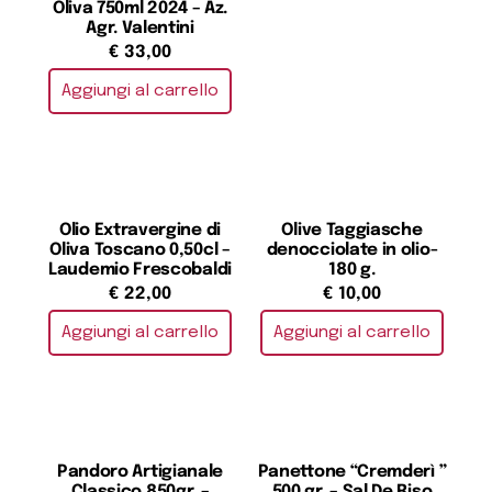
Oliva 750ml 2024 – Az.
Agr. Valentini
€
33,00
Aggiungi al carrello
Olio Extravergine di
Olive Taggiasche
Oliva Toscano 0,50cl –
denocciolate in olio-
Laudemio Frescobaldi
180 g.
€
22,00
€
10,00
Aggiungi al carrello
Aggiungi al carrello
Pandoro Artigianale
Panettone “Cremderì ”
Classico 850gr. –
500 gr. – Sal De Riso