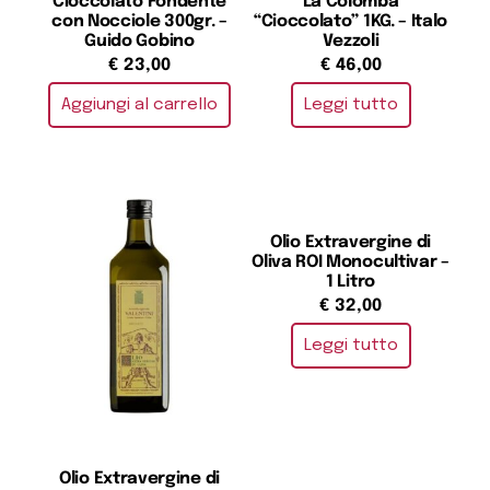
Cioccolato Fondente
La Colomba
con Nocciole 300gr. –
“Cioccolato” 1KG. – Italo
Guido Gobino
Vezzoli
€
23,00
€
46,00
Aggiungi al carrello
Leggi tutto
Olio Extravergine di
Oliva ROI Monocultivar –
1 Litro
€
32,00
Leggi tutto
Olio Extravergine di