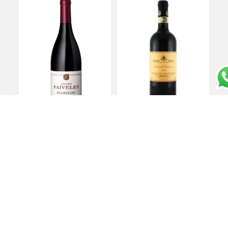
Pinot Noir Bourgogne
Chianti “Le Baroncole”
Joseph Faiveley 2021 –
Riserva 2022 – San
Domaine Faiveley
Giusto a Rentennano
€
35,00
€
36,00
Aggiungi al carrello
Aggiungi al carrello