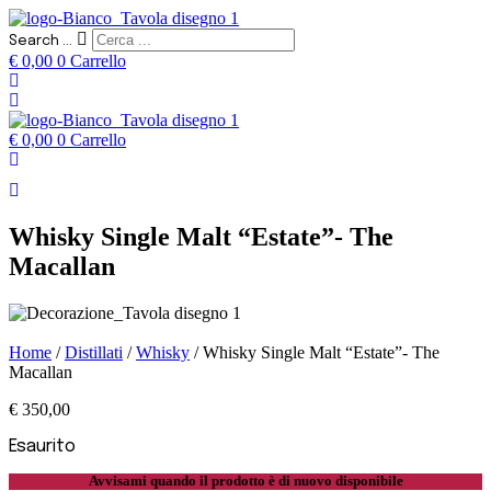
Search ...
€
0,00
0
Carrello
€
0,00
0
Carrello
Whisky Single Malt “Estate”- The
Macallan
Home
/
Distillati
/
Whisky
/ Whisky Single Malt “Estate”- The
Macallan
€
350,00
Esaurito
Avvisami quando il prodotto è di nuovo disponibile