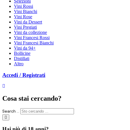
Selezioni
Vini Rossi
Vini Bianchi
Vini Rose
Vini da Dessert
Vini Pregiati
Vini da collezione
Vini Francesi Rossi
Vini Francesi Bianchi
Vini da 94+
Bollicine
Distillati
Altro
Accedi / Registrati
Cosa stai cercando?
Search ...
Hai più di 18 anni?