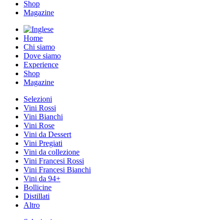
Shop
Magazine
Home
Chi siamo
Dove siamo
Experience
Shop
Magazine
Selezioni
Vini Rossi
Vini Bianchi
Vini Rose
Vini da Dessert
Vini Pregiati
Vini da collezione
Vini Francesi Rossi
Vini Francesi Bianchi
Vini da 94+
Bollicine
Distillati
Altro