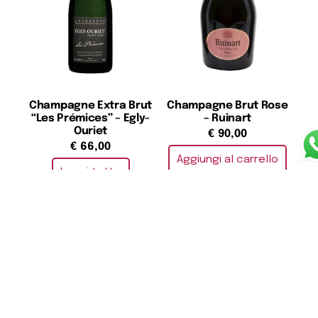
Champagne Extra Brut
Champagne Brut Rose
“Les Prémices” – Egly-
– Ruinart
Ouriet
€
90,00
€
66,00
Aggiungi al carrello
Leggi tutto
Champagne Brut Blanc
Franciacorta DOCG
de Blanc 2006 – Salon
Prestige Cuvèe
Delamotte
(Astucciato) Magnum
1.5L- Cà del Bosco
€
750,00
€
83,00