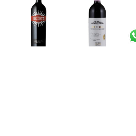
Toscana Rosso IGT
Barolo “Faletto” Vigna
“Lucente” 2021 –
le Rocche 2015 DOCG –
Tenuta Luce
Bruno Giacosa
€
26,00
€
190,00
Aggiungi al carrello
Leggi tutto
Toscano Rosso “Le
Toscana Rosso IGT “Le