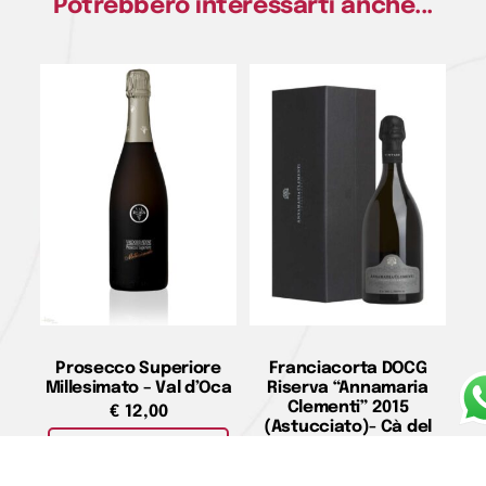
Potrebbero interessarti anche...
Prosecco Superiore
Franciacorta DOCG
Millesimato – Val d’Oca
Riserva “Annamaria
Clementi” 2015
€
12,00
(Astucciato)- Cà del
Bosco
Aggiungi al carrello
€
142,00