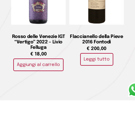
Rosso delle Venezie IGT
Flaccianello della Pieve
“Vertigo” 2022 – Livio
2016 Fontodi
Felluga
€
200,00
€
18,00
Leggi tutto
Aggiungi al carrello
Toscana Rosso IGT
Pinot Noir Bourgogne
“Guidalberto” 2023 –
Joseph Faiveley 2021 –
Tenuta San Guido
Domaine Faiveley
€
49,00
€
35,00
Aggiungi al carrello
Aggiungi al carrello