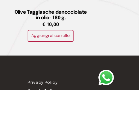
Olive Taggiasche denocciolate
in olio- 180 g.
€
10,00
Aggiungi al carrello
Privacy Policy
Cookie Policy
Termini e condizioni
Imprint
Disconoscimento