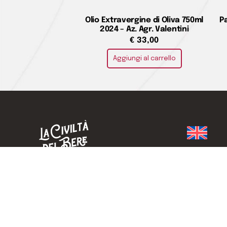
Olio Extravergine di Oliva 750ml
P
2024 – Az. Agr. Valentini
€
33,00
Aggiungi al carrello
Home
LA CIVILTÀ DEL BERE DI ADALGISA
Chi siamo
DANIELA ORLANDINI SAS
Dove siam
Contatti
Experienc
Telefono · 0187722434
Shop
info@laciviltadelbere.com