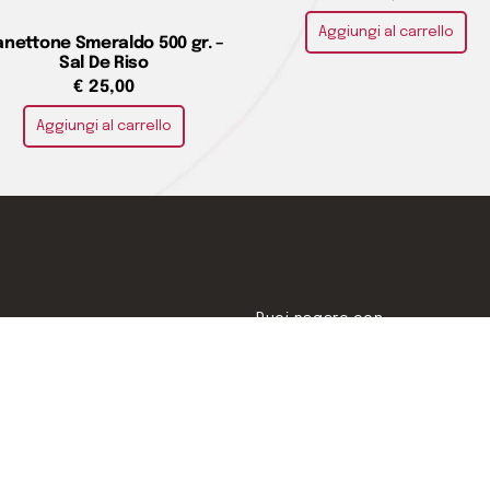
Aggiungi al carrello
anettone Smeraldo 500 gr. –
Sal De Riso
€
25,00
Aggiungi al carrello
Puoi pagare con
o
e