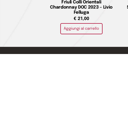
Friuli Colli Orientali
Chardonnay DOC 2023 – Livio
Felluga
€
21,00
Aggiungi al carrello
Home
LA CIVILTÀ DEL BERE DI ADALGISA
Chi siamo
DANIELA ORLANDINI SAS
Dove siam
Contatti
Experienc
Telefono · 0187722434
Shop
info@laciviltadelbere.com