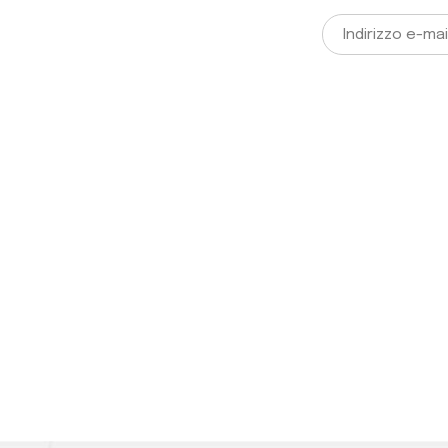
o Wine Club
usive e subito per te un codice
Iscriviti