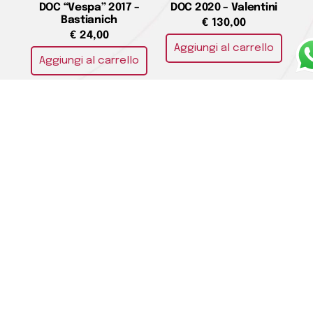
DOC “Vespa” 2017 –
DOC 2020 – Valentini
Bastianich
€
130,00
€
24,00
Aggiungi al carrello
Aggiungi al carrello
Friuli Colli Orientali
Friuli Isonzo DOC Bianco
Chardonnay DOC 2023
“LIS” 2018 – Lis Neris
– Livio Felluga
€
38,00
€
21,00
Aggiungi al carrello
Aggiungi al carrello