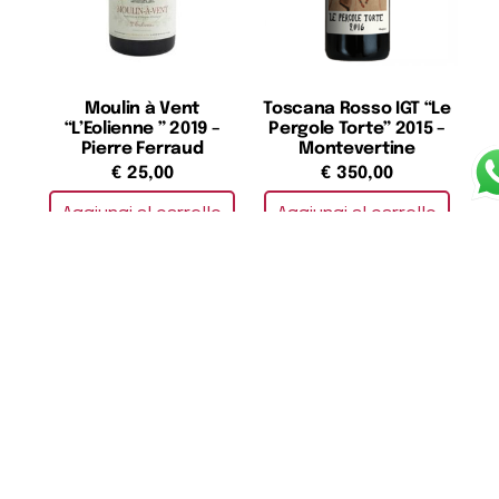
Moulin à Vent
Toscana Rosso IGT “Le
“L’Eolienne ” 2019 –
Pergole Torte” 2015 –
Pierre Ferraud
Montevertine
€
25,00
€
350,00
Aggiungi al carrello
Aggiungi al carrello
Rosso delle Venezie IGT
Médoc AOC Chateau
“Vertigo” 2022 – Livio
Lousteauneuf 2016 –
Felluga
Chateau Lousteauneuf
€
18,00
€
20,00
Aggiungi al carrello
Aggiungi al carrello