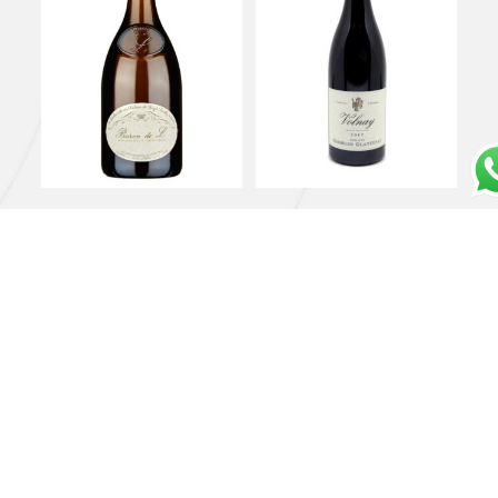
Pouilly Fumè AOC
Volnay 2017 – Domaine
“Baron de L ” 2020 –
Georges Glantenay
Baron de Ladoucette
€
60,00
€
97,00
Aggiungi al carrello
Aggiungi al carrello
Gran vin de Bordeaux
Jura Chardonnay
Médoc Aoc Chateau
“L’Etoile” 2017 –