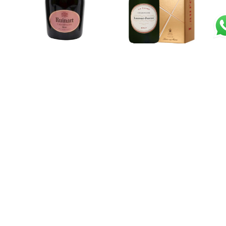
Champagne Brut Rose
Champagne Brut La
– Ruinart
Cuvée (Astucciato) –
Laurent Perrier
€
90,00
€
51,00
Aggiungi al carrello
Aggiungi al carrello
Prosecco Superiore
Champagne Brut
Millesimato – Val d’Oca
“Special Cuvee”
Magnum – Bollinger
€
12,00
€
140,00
Aggiungi al carrello
Leggi tutto