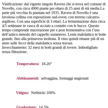
Vinificazione: dal vigneto singolo Ravera che si trova nel comune di
Novello, con circa 4900 piante per ettaro di 25 anni di età media.La
parte più vecchia fu piantata nel 1935. Ravera di Novello è una
favolosa collina con esposizione sud-ovest, con terreno calcareo-
argilloso. Con una superficie di 3 ettari. La fermentazione dura circa
4/5 settimane in vasca di acciaio a contatto con le bucce. Questo
tempo comprende macerazione pre e post fermentativa con l’uso
dell’antico metodo del cappello sommerso. Lenta malolattica in botte
grande, fino alla primavera inoltrata. Il vino quindi rimane più di un
anno sulle fecce della malolattica senza travasi.
Invecchiamento: 32 mesi in botti grandi di rovere. Imbottigliato
senza filtrazione.
Temperatura:
18-20°
Abbinamenti:
selvaggina, formaggi stagionati
Vitigno:
Nebbiolo 100%
Gradazione:
14.5%