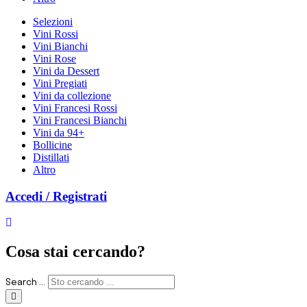
Selezioni
Vini Rossi
Vini Bianchi
Vini Rose
Vini da Dessert
Vini Pregiati
Vini da collezione
Vini Francesi Rossi
Vini Francesi Bianchi
Vini da 94+
Bollicine
Distillati
Altro
Accedi / Registrati
Cosa stai cercando?
Search ...