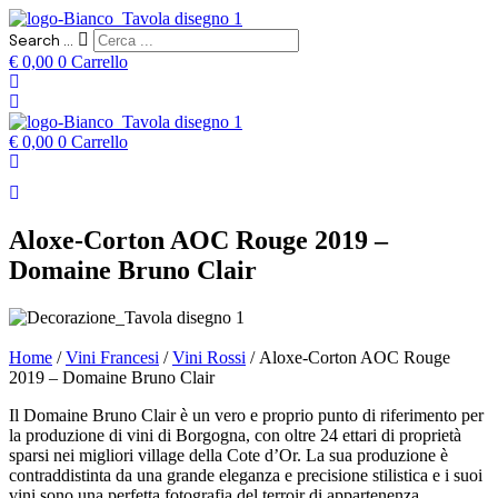
Search ...
€
0,00
0
Carrello
€
0,00
0
Carrello
Aloxe-Corton AOC Rouge 2019 –
Domaine Bruno Clair
Home
/
Vini Francesi
/
Vini Rossi
/ Aloxe-Corton AOC Rouge
2019 – Domaine Bruno Clair
Il Domaine Bruno Clair è un vero e proprio punto di riferimento per
la produzione di vini di Borgogna, con oltre 24 ettari di proprietà
sparsi nei migliori village della Cote d’Or. La sua produzione è
contraddistinta da una grande eleganza e precisione stilistica e i suoi
vini sono una perfetta fotografia del terroir di appartenenza.