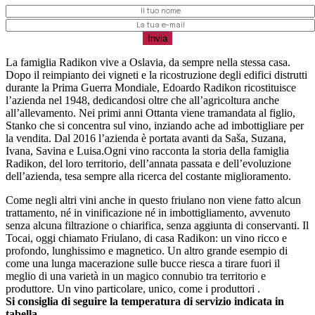
La famiglia Radikon vive a Oslavia, da sempre nella stessa casa.
Dopo il reimpianto dei vigneti e la ricostruzione degli edifici distrutti
durante la Prima Guerra Mondiale, Edoardo Radikon ricostituisce
l’azienda nel 1948, dedicandosi oltre che all’agricoltura anche
all’allevamento. Nei primi anni Ottanta viene tramandata al figlio,
Stanko che si concentra sul vino, inziando ache ad imbottigliare per
la vendita. Dal 2016 l’azienda è portata avanti da Saša, Suzana,
Ivana, Savina e Luisa.Ogni vino racconta la storia della famiglia
Radikon, del loro territorio, dell’annata passata e dell’evoluzione
dell’azienda, tesa sempre alla ricerca del costante miglioramento.
Come negli altri vini anche in questo friulano non viene fatto alcun
trattamento, né in vinificazione né in imbottigliamento, avvenuto
senza alcuna filtrazione o chiarifica, senza aggiunta di conservanti. Il
Tocai, oggi chiamato Friulano, di casa Radikon: un vino ricco e
profondo, lunghissimo e magnetico. Un altro grande esempio di
come una lunga macerazione sulle bucce riesca a tirare fuori il
meglio di una varietà in un magico connubio tra territorio e
produttore. Un vino particolare, unico, come i produttori .
Si consiglia di seguire la temperatura di servizio indicata in
tabella.