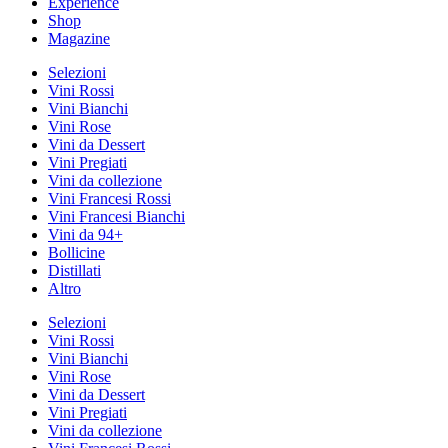
Experience
Shop
Magazine
Selezioni
Vini Rossi
Vini Bianchi
Vini Rose
Vini da Dessert
Vini Pregiati
Vini da collezione
Vini Francesi Rossi
Vini Francesi Bianchi
Vini da 94+
Bollicine
Distillati
Altro
Selezioni
Vini Rossi
Vini Bianchi
Vini Rose
Vini da Dessert
Vini Pregiati
Vini da collezione