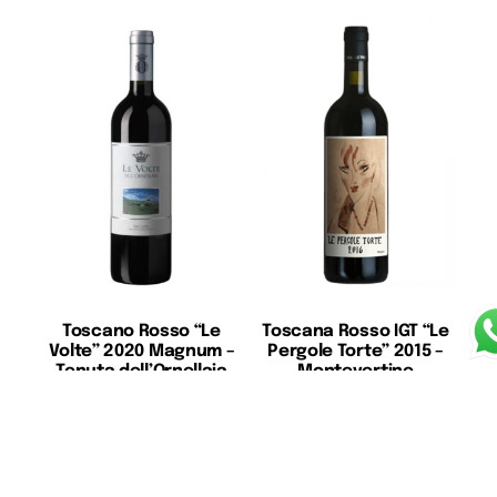
Toscano Rosso “Le
Toscana Rosso IGT “Le
Volte” 2020 Magnum –
Pergole Torte” 2015 –
Tenuta dell’Ornellaia
Montevertine
€
52,00
€
350,00
Leggi tutto
Aggiungi al carrello