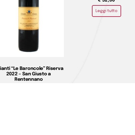
€
52,00
Leggi tutto
ianti “Le Baroncole” Riserva
2022 – San Giusto a
Rentennano
€
36,00
Aggiungi al carrello