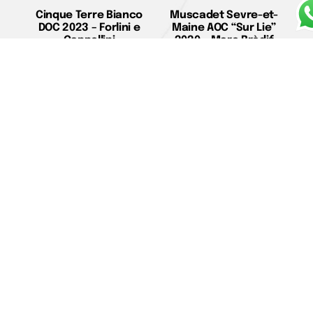
Cinque Terre Bianco
Muscadet Sevre-et-
DOC 2023 – Forlini e
Maine AOC “Sur Lie”
Cappellini
2020 – Marc Brèdif
€
35,00
€
18,00
Leggi tutto
Aggiungi al carrello
Alsace Pinot Gris
Friuli Isonzo DOC
“Calcaire ” 2016 –
Chardonnay “Vie di
Domaine Zind
Romans” 2023 – Vie di
Humbrecht
Romans
€
27,00
€
34,00
Aggiungi al carrello
Aggiungi al carrello