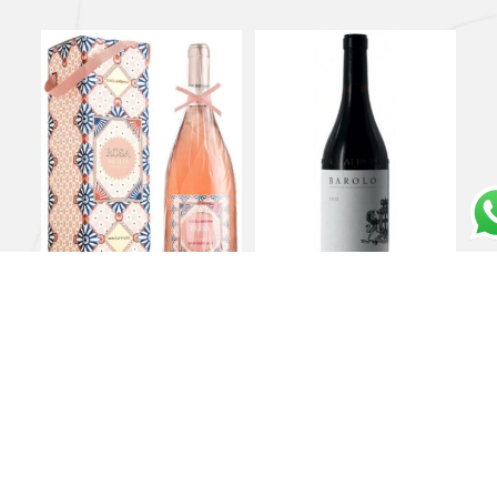
Rosato Sicilia DOC
Barolo DOCG
“Rosa” Dolce e
“Serralunga d’Alba”
Gabbana Edition 2022 –
2017 – Giovanni Rosso
Donnafugata
€
37,00
€
29,00
Leggi tutto
Leggi tutto