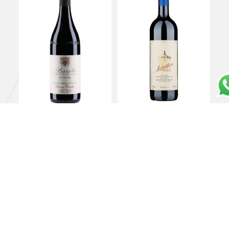
Barolo “Via Nuova” 2016
Toscana Rosso IGT
Chiara Boschis – E. Pira
“Guidalberto” 2023 –
e Figli
Tenuta San Guido
€
160,00
€
49,00
Leggi tutto
Aggiungi al carrello