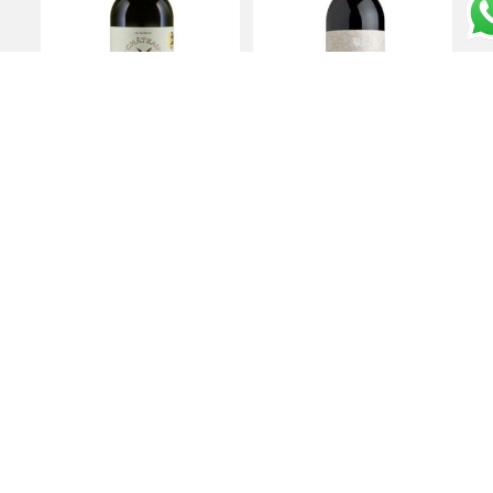
Médoc AOC Chateau
Friuli Isonzo Merlot
Lousteauneuf 2016 –
“Maurus” 2019 – Vie di
Chateau Lousteauneuf
Romans
€
20,00
€
28,00
Aggiungi al carrello
Aggiungi al carrello
Pinot Noir Bourgogne
Langhe Nebbiolo 2019 –
Joseph Faiveley 2021 –
E. Pira e Figli