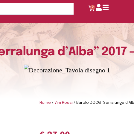
0
rralunga d’Alba” 2017 
Home
/
Vini Rossi
/ Barolo DOCG “Serralunga d’Al