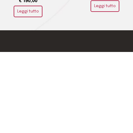
€
190,00
Leggi tutto
Leggi tutto
Puoi pagare con
o
e