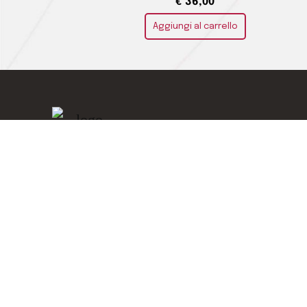
€
36,00
Aggiungi al carrello
Home
Chi siamo
LA CIVILTÀ DEL BERE DI ADALGISA
DANIELA ORLANDINI SAS
Dove siam
Contatti
Experienc
Telefono · 0187722434
Shop
info@laciviltadelbere.com
Magazine
Via Vittorio Veneto 34, 19124 La Spezia