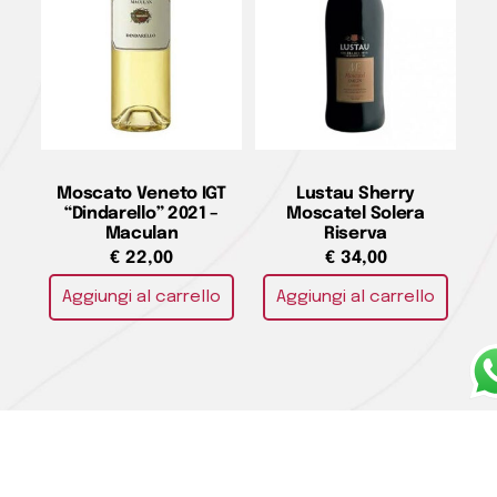
Moscato Veneto IGT
Lustau Sherry
“Dindarello” 2021 –
Moscatel Solera
Maculan
Riserva
€
22,00
€
34,00
Aggiungi al carrello
Aggiungi al carrello
Sauternes ASC 2019 –
Muffato della Sala 2020
Château Les Justices
– Castello della Sala
Antinori
€
47,00