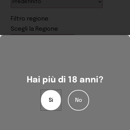
Filtro regione
Scegli la Regione
Hai più di 18 anni?
Applica filtro
No
Si