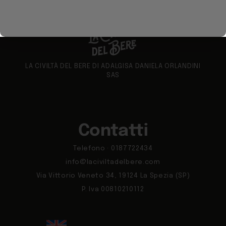
LA CIVILTÀ DEL BERE DI ADALGISA DANIELA ORLANDINI
SAS
Contatti
Telefono · 0187722434
info@laciviltadelbere.com
Via Vittorio Veneto 34, 19124 La Spezia (SP)
P. Iva 00810210112